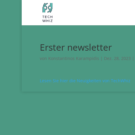
Erster newsletter
von
Konstantinos Karampidis
|
Dez. 28, 2023
Lesen Sie hier die Neuigkeiten von TechWhiz