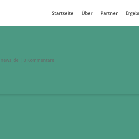
Startseite
Über
Partner
Ergeb
|
news_de
|
0 Kommentare